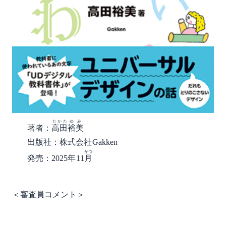
たかた
ゆみ
著者：
高田
裕美
出版社：株式会社Gakken
がつ
発売：2025年11
月
＜審査員コメント＞