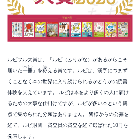
ルビフル大賞は、「ルビ（ふりがな）があるからこそ
いっさつ
たた
届いた
一冊
」を
称
える賞です。ルビは、漢字につまず
くことなく本の世界に入り続けられるかどうかの読書
体験を支えています。 ルビは本をより多くの人に届け
るための大事な仕掛けですが、ルビが多い本という観
点で集められた分類はありません。 皆様からの公募を
経て、ルビ財団・審査員の審査を経て選ばれた10冊を
発表します。