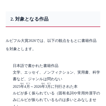
2. 対象となる作品
ルビフル大賞2026では、以下の観点をもとに書籍作品
を対象とします。
日本語で書かれた書籍作品
文学、エッセイ、ノンフィクション、実用書、科学
書など、ジャンルは問わない
ねん
がつ
ねん
がつ
2025
年
4
月
～2026
年
3
月
に刊行された本
ルビが多く振られている（固有名詞や常用外漢字の
みにルビが振られているものは多いとみなしませ