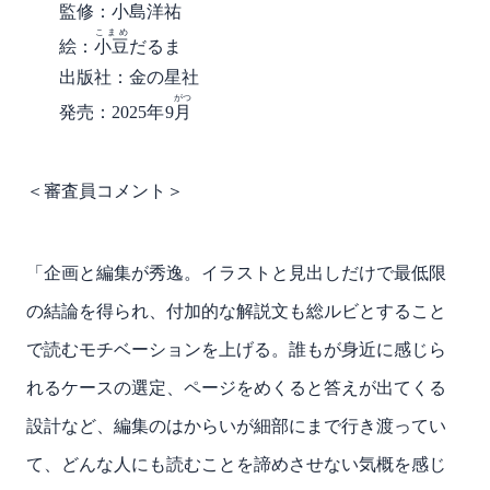
監修：小島洋祐
こまめ
絵：
小豆
だるま
出版社：金の星社
がつ
発売：2025年9
月
＜審査員コメント＞
「企画と編集が秀逸。イラストと見出しだけで最低限
の結論を得られ、付加的な解説文も総ルビとすること
で読むモチベーションを上げる。誰もが身近に感じら
れるケースの選定、ページをめくると答えが出てくる
設計など、編集のはからいが細部にまで行き渡ってい
て、どんな人にも読むことを諦めさせない気概を感じ